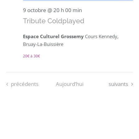
9 octobre @ 20 h 00 min
Tribute Coldplayed
Espace Culturel Grossemy
Cours Kennedy,
Bruay-La-Buissière
20€ à 30€
Évènements
Évènements
précédents
Aujourd’hui
suivants
S’ABONNER AU CALENDRIER