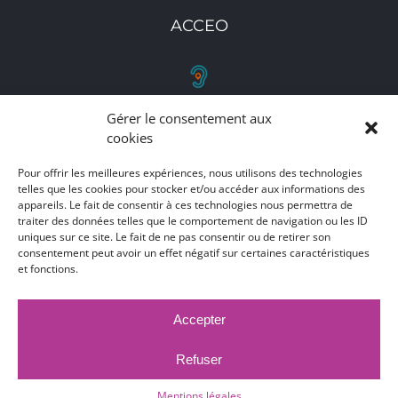
ACCEO
Gérer le consentement aux
RETROUVEZ-NOUS
cookies
Toutes nos adresses, coordonnées et horaires
Pour offrir les meilleures expériences, nous utilisons des technologies
telles que les cookies pour stocker et/ou accéder aux informations des
d'ouverture
appareils. Le fait de consentir à ces technologies nous permettra de
traiter des données telles que le comportement de navigation ou les ID
CLIQUEZ ICI
uniques sur ce site. Le fait de ne pas consentir ou de retirer son
consentement peut avoir un effet négatif sur certaines caractéristiques
et fonctions.
Accepter
MARCHÉS PUBLICS
MENTIONS LÉGALES
DÉCLARATION D'ACCESSIBILITÉ
Refuser
PUBLICATIONS LÉGALES
CONTACT
ACCEO
© 2017 -
2026 |
Ville de Bruay-La-Buissière
Mentions légales