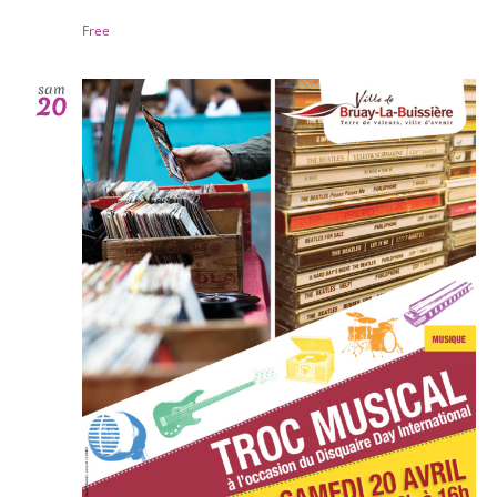
Free
sam
20