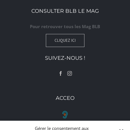
CONSULTER BLB LE MAG
Pour retrouver tous les Mag BLB
CLIQUEZ ICI
SUIVEZ-NOUS !
ACCEO
Gérer le consentement aux
RETROUVEZ-NOUS