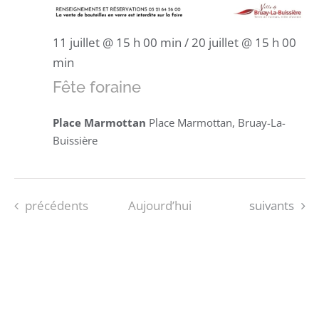
11 juillet @ 15 h 00 min
/
20 juillet @ 15 h 00
min
Fête foraine
Place Marmottan
Place Marmottan, Bruay-La-
Buissière
Évènements
Évènements
précédents
Aujourd’hui
suivants
S’ABONNER AU CALENDRIER