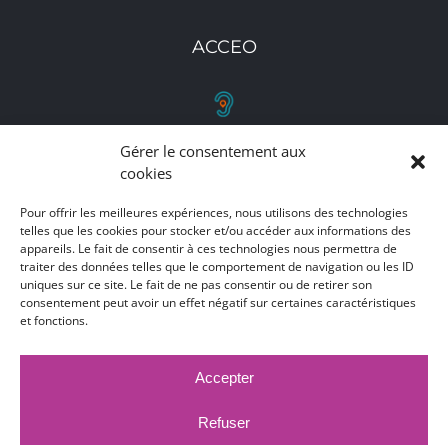
ACCEO
Gérer le consentement aux
RETROUVEZ-NOUS
cookies
Toutes nos adresses, coordonnées et horaires
Pour offrir les meilleures expériences, nous utilisons des technologies
telles que les cookies pour stocker et/ou accéder aux informations des
d'ouverture
appareils. Le fait de consentir à ces technologies nous permettra de
traiter des données telles que le comportement de navigation ou les ID
CLIQUEZ ICI
uniques sur ce site. Le fait de ne pas consentir ou de retirer son
consentement peut avoir un effet négatif sur certaines caractéristiques
et fonctions.
Accepter
MARCHÉS PUBLICS
MENTIONS LÉGALES
DÉCLARATION D'ACCESSIBILITÉ
Refuser
PUBLICATIONS LÉGALES
CONTACT