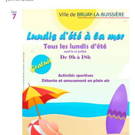
lun
7