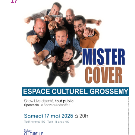
17
Év