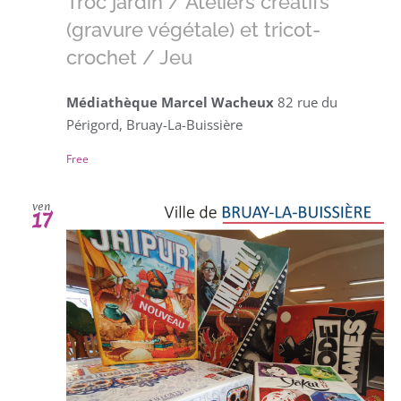
Troc jardin / Ateliers créatifs
(gravure végétale) et tricot-
crochet / Jeu
Médiathèque Marcel Wacheux
82 rue du
Périgord, Bruay-La-Buissière
Free
ven
17