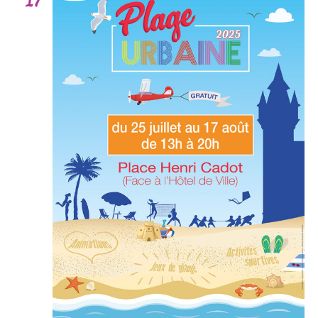
17
Év