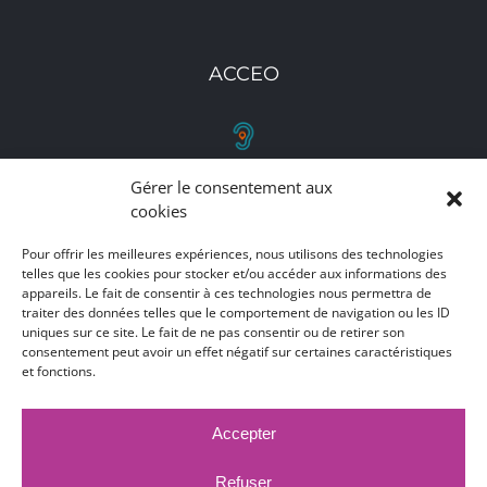
ACCEO
Gérer le consentement aux
RETROUVEZ-NOUS
cookies
Toutes nos adresses, coordonnées et horaires
Pour offrir les meilleures expériences, nous utilisons des technologies
d'ouverture
telles que les cookies pour stocker et/ou accéder aux informations des
appareils. Le fait de consentir à ces technologies nous permettra de
traiter des données telles que le comportement de navigation ou les ID
CLIQUEZ ICI
uniques sur ce site. Le fait de ne pas consentir ou de retirer son
consentement peut avoir un effet négatif sur certaines caractéristiques
et fonctions.
Accepter
MARCHÉS PUBLICS
MENTIONS LÉGALES
DÉCLARATION D'ACCESSIBILITÉ
Refuser