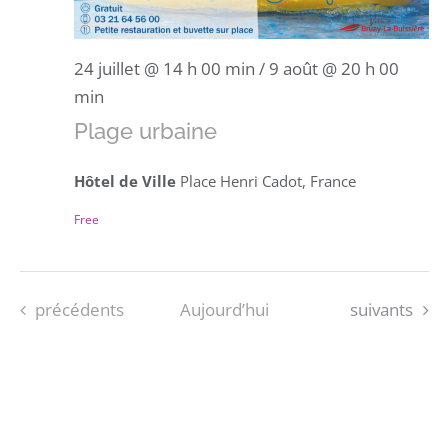
24 juillet @ 14 h 00 min
/
9 août @ 20 h 00
min
Plage urbaine
Hôtel de Ville
Place Henri Cadot, France
Free
Évènements
Évènements
précédents
Aujourd’hui
suivants
S’ABONNER AU CALENDRIER