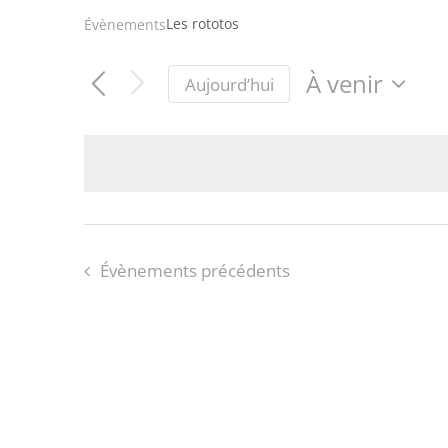
Les rototos
Évènements
À venir
Aujourd’hui
Sélectionnez
une
date.
Évènements
précédents