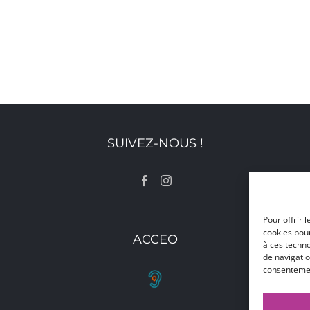
SUIVEZ-NOUS !
Pour offrir 
cookies pour
ACCEO
à ces techn
de navigatio
consentement