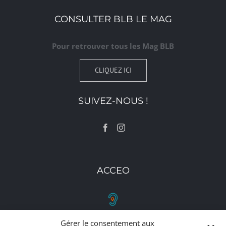
CONSULTER BLB LE MAG
Pour retrouver tous les Mag BLB
CLIQUEZ ICI
SUIVEZ-NOUS !
ACCEO
Gérer le consentement aux
RETROUVEZ-NOUS