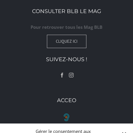
CONSULTER BLB LE MAG
Pour retrouver tous les Mag BLB
CLIQUEZ ICI
SUIVEZ-NOUS !
ACCEO
Gérer le consentement aux
RETROUVEZ-NOUS