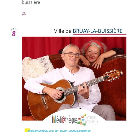
buissière
2€
ven
8