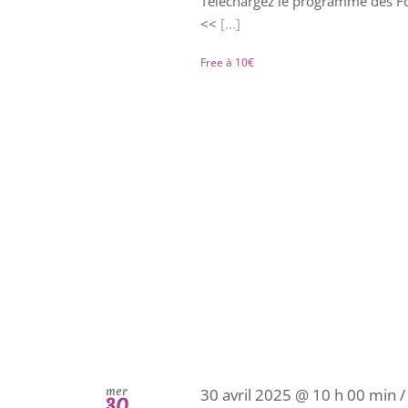
Téléchargez le programme des Fou
<<
[...]
Free à 10€
mer
30 avril 2025 @ 10 h 00 min
30