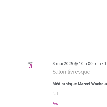
sam
3 mai 2025 @ 10 h 00 min
/
1
3
Salon livresque
Médiathèque Marcel Wacheu
[...]
Free