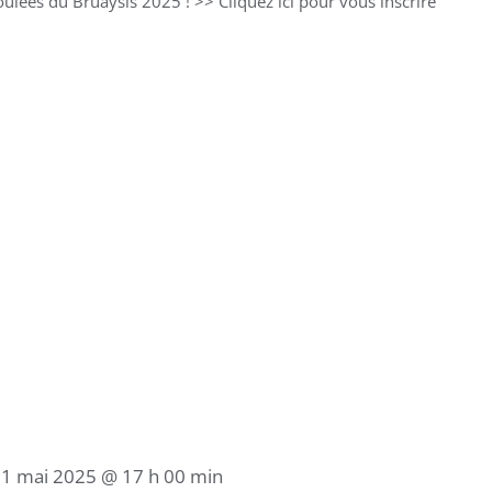
lées du Bruaysis 2025 ! >> Cliquez ici pour vous inscrire
/
1 mai 2025 @ 17 h 00 min