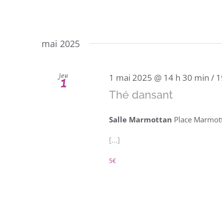
mai 2025
jeu
1 mai 2025 @ 14 h 30 min
/
1
1
Thé dansant
Salle Marmottan
Place Marmott
[...]
5€