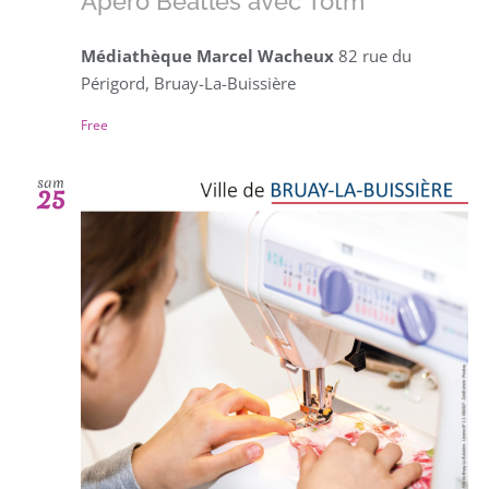
Apéro Beatles avec Totm
Médiathèque Marcel Wacheux
82 rue du
Périgord, Bruay-La-Buissière
Free
sam
25