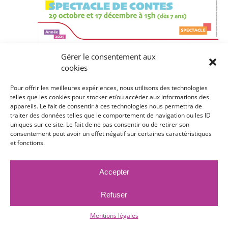
Gérer le consentement aux
cookies
29 octobre 2025 @ 15 h 00 min
Pour offrir les meilleures expériences, nous utilisons des technologies
Spectacle de contes
telles que les cookies pour stocker et/ou accéder aux informations des
appareils. Le fait de consentir à ces technologies nous permettra de
traiter des données telles que le comportement de navigation ou les ID
Médiathèque Marcel Wacheux
82 rue du
uniques sur ce site. Le fait de ne pas consentir ou de retirer son
Périgord, Bruay-La-Buissière
consentement peut avoir un effet négatif sur certaines caractéristiques
et fonctions.
Free
Accepter
ven
31
Refuser
Mentions légales