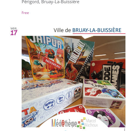
Périgord, Bruay-La-Buissière
Free
ven
17