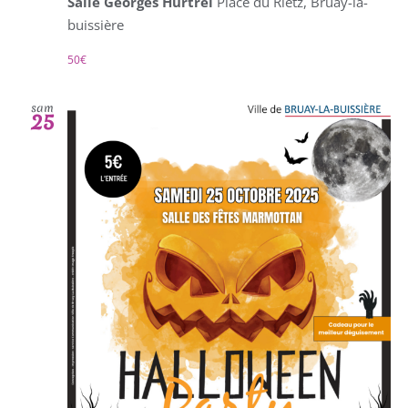
Salle Georges Hurtrel
Place du Rietz, Bruay-la-
buissière
50€
sam
25