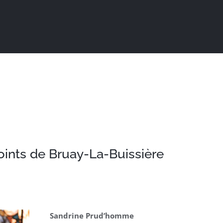
Actualités
Ma ville au quotidien
Sortir / Bouger
oints de Bruay-La-Buissière
Sandrine Prud’homme