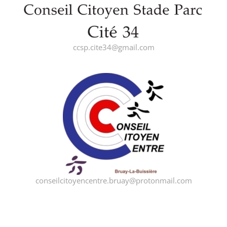
ccsp.cite34@gmail.com
conseilcitoyencentre.bruay@protonmail.com