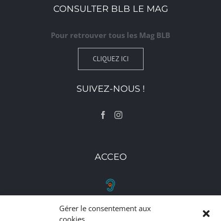
CONSULTER BLB LE MAG
Pour retrouver tous les Mag BLB
CLIQUEZ ICI
SUIVEZ-NOUS !
ACCEO
Gérer le consentement aux
RETROUVEZ-NOUS
cookies