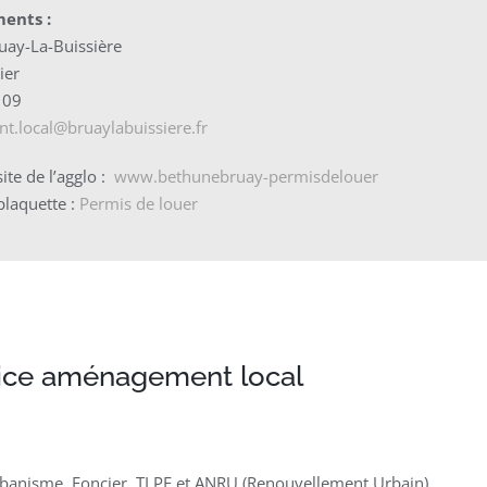
ents :
uay-La-Buissière
ier
 09
.local@bruaylabuissiere.fr
site de l’agglo :
www.bethunebruay-permisdelouer
 plaquette :
Permis de louer
vice aménagement local
Urbanisme, Foncier, TLPE et ANRU (Renouvellement Urbain).