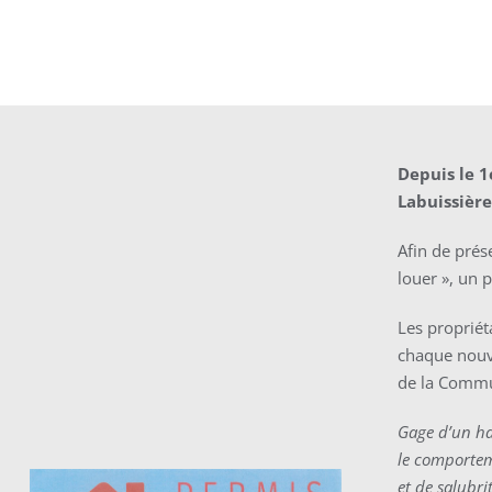
Depuis le 1
Labuissière
Afin de prés
louer », un
Les propriét
chaque nouve
de la Commu
Gage d’un ha
le comportem
et de salubri