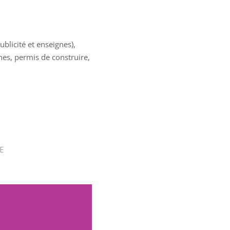
licité et enseignes),
nes, permis de construire,
E