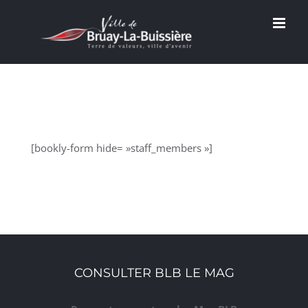
Passer
au
contenu
[bookly-form hide= »staff_members »]
CONSULTER BLB LE MAG