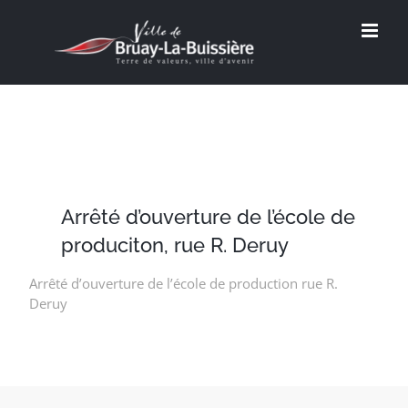
Passer
au
contenu
Arrêté d’ouverture de l’école de
produciton, rue R. Deruy
Arrêté d’ouverture de l’école de production rue R.
Deruy