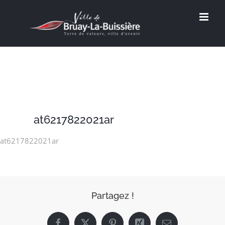
Passer
au
contenu
at6217822021ar
at6217822021ar
Partagez !