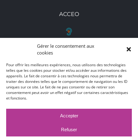
ACCEO
Gérer le consentement aux
RETROUVEZ-NOUS
cookies
Toutes nos adresses, coordonnées et horaires
Pour offrir les meilleures expériences, nous utilisons des technologies
telles que les cookies pour stocker et/ou accéder aux informations des
d'ouverture
appareils. Le fait de consentir à ces technologies nous permettra de
traiter des données telles que le comportement de navigation ou les ID
CLIQUEZ ICI
uniques sur ce site. Le fait de ne pas consentir ou de retirer son
consentement peut avoir un effet négatif sur certaines caractéristiques
et fonctions.
Accepter
MARCHÉS PUBLICS
MENTIONS LÉGALES
DÉCLARATION D'ACCESSIBILITÉ
Refuser
PUBLICATIONS LÉGALES
CONTACT
ACCEO