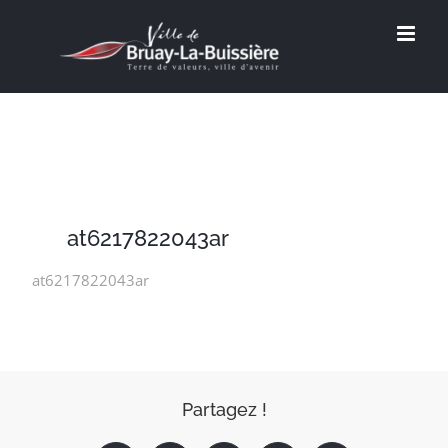
Passer
au
contenu
at6217822043ar
at6217822043ar
Partagez !