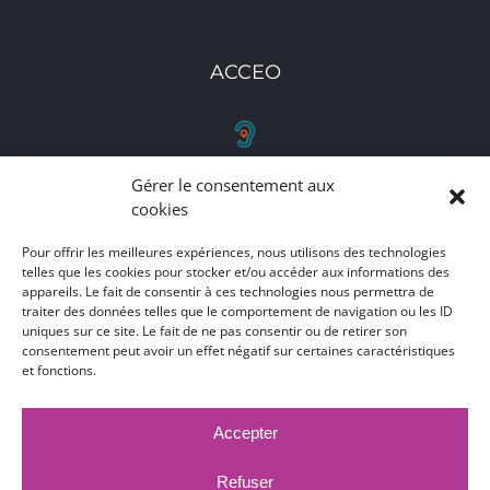
ACCEO
Gérer le consentement aux
RETROUVEZ-NOUS
cookies
Toutes nos adresses, coordonnées et horaires
Pour offrir les meilleures expériences, nous utilisons des technologies
telles que les cookies pour stocker et/ou accéder aux informations des
d'ouverture
appareils. Le fait de consentir à ces technologies nous permettra de
traiter des données telles que le comportement de navigation ou les ID
CLIQUEZ ICI
uniques sur ce site. Le fait de ne pas consentir ou de retirer son
consentement peut avoir un effet négatif sur certaines caractéristiques
et fonctions.
Accepter
MARCHÉS PUBLICS
MENTIONS LÉGALES
DÉCLARATION D'ACCESSIBILITÉ
Refuser