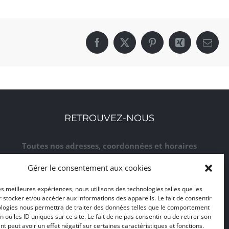
Facebook
X
Pinterest
Xing
Email
RETROUVEZ-NOUS
Toutes nos adresses, coordonnées et horaires
d'ouverture
Gérer le consentement aux cookies
CLIQUEZ ICI
les meilleures expériences, nous utilisons des technologies telles que les
 stocker et/ou accéder aux informations des appareils. Le fait de consentir
ologies nous permettra de traiter des données telles que le comportement
n ou les ID uniques sur ce site. Le fait de ne pas consentir ou de retirer son
 peut avoir un effet négatif sur certaines caractéristiques et fonctions.