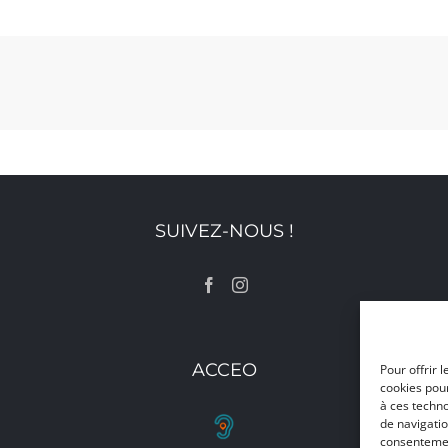
SUIVEZ-NOUS !
ACCEO
Pour offrir 
cookies pour
à ces techn
de navigatio
consentement