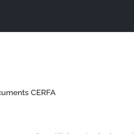
Actualités
Ma ville au quotidien
Sortir / Bouger
cuments CERFA