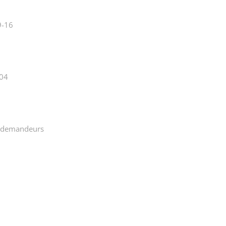
9-16
-04
s demandeurs