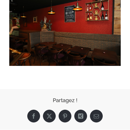
Partagez !
Facebook
X
Pinterest
Xing
Email