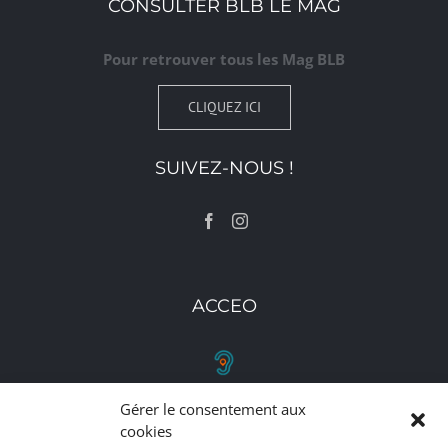
CONSULTER BLB LE MAG
Pour retrouver tous les Mag BLB
CLIQUEZ ICI
SUIVEZ-NOUS !
ACCEO
Gérer le consentement aux
RETROUVEZ-NOUS
cookies