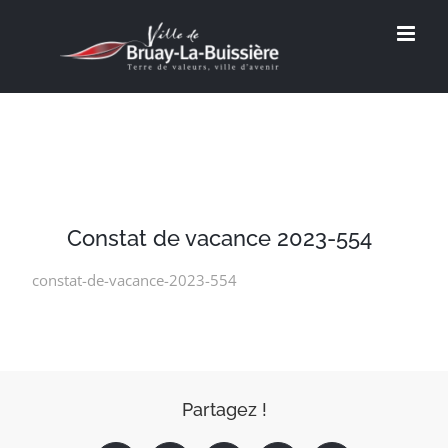
Passer
au
contenu
Constat de vacance 2023-554
constat-de-vacance-2023-554
Partagez !