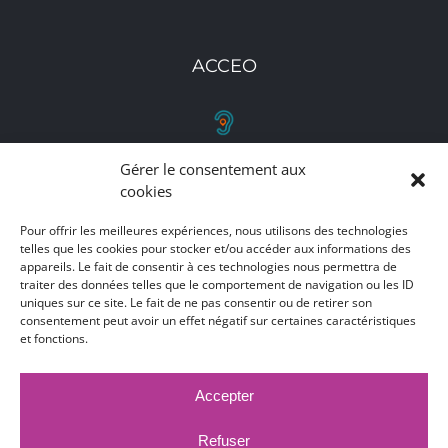
ACCEO
Gérer le consentement aux
RETROUVEZ-NOUS
cookies
Toutes nos adresses, coordonnées et horaires
Pour offrir les meilleures expériences, nous utilisons des technologies
telles que les cookies pour stocker et/ou accéder aux informations des
d'ouverture
appareils. Le fait de consentir à ces technologies nous permettra de
traiter des données telles que le comportement de navigation ou les ID
CLIQUEZ ICI
uniques sur ce site. Le fait de ne pas consentir ou de retirer son
consentement peut avoir un effet négatif sur certaines caractéristiques
et fonctions.
Accepter
MARCHÉS PUBLICS
MENTIONS LÉGALES
DÉCLARATION D'ACCESSIBILITÉ
Refuser