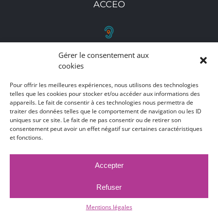
ACCEO
Gérer le consentement aux
RETROUVEZ-NOUS
cookies
Toutes nos adresses, coordonnées et horaires
Pour offrir les meilleures expériences, nous utilisons des technologies
d'ouverture
telles que les cookies pour stocker et/ou accéder aux informations des
appareils. Le fait de consentir à ces technologies nous permettra de
traiter des données telles que le comportement de navigation ou les ID
CLIQUEZ ICI
uniques sur ce site. Le fait de ne pas consentir ou de retirer son
consentement peut avoir un effet négatif sur certaines caractéristiques
et fonctions.
Accepter
MARCHÉS PUBLICS
MENTIONS LÉGALES
DÉCLARATION D'ACCESSIBILITÉ
Refuser
PUBLICATIONS LÉGALES
CONTACT
ACCEO
© 2017 -
2026 |
Ville de Bruay-La-Buissière
Mentions légales