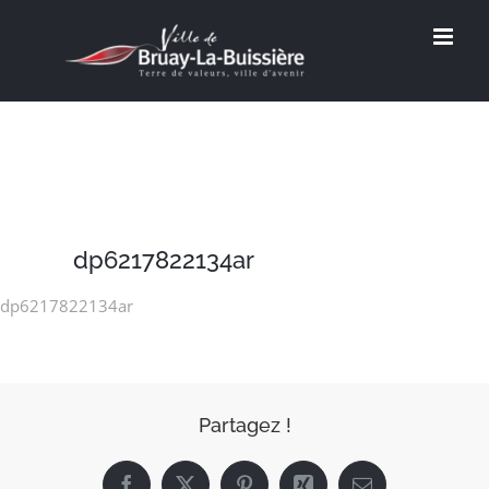
Passer
au
contenu
dp6217822134ar
dp6217822134ar
Partagez !