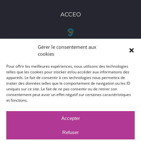
ACCEO
Gérer le consentement aux
RETROUVEZ-NOUS
cookies
Toutes nos adresses, coordonnées et horaires
Pour offrir les meilleures expériences, nous utilisons des technologies
telles que les cookies pour stocker et/ou accéder aux informations des
d'ouverture
appareils. Le fait de consentir à ces technologies nous permettra de
traiter des données telles que le comportement de navigation ou les ID
CLIQUEZ ICI
uniques sur ce site. Le fait de ne pas consentir ou de retirer son
consentement peut avoir un effet négatif sur certaines caractéristiques
et fonctions.
Accepter
MARCHÉS PUBLICS
MENTIONS LÉGALES
DÉCLARATION D'ACCESSIBILITÉ
Refuser
PUBLICATIONS LÉGALES
CONTACT
ACCEO