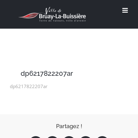
Passer
au
contenu
dp6217822207ar
dp6217822207ar
Partagez !