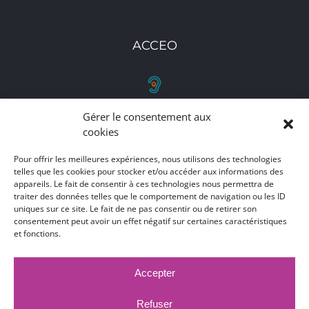
ACCEO
Gérer le consentement aux
RETROUVEZ-NOUS
cookies
Toutes nos adresses, coordonnées et horaires
Pour offrir les meilleures expériences, nous utilisons des technologies
telles que les cookies pour stocker et/ou accéder aux informations des
d'ouverture
appareils. Le fait de consentir à ces technologies nous permettra de
traiter des données telles que le comportement de navigation ou les ID
CLIQUEZ ICI
uniques sur ce site. Le fait de ne pas consentir ou de retirer son
consentement peut avoir un effet négatif sur certaines caractéristiques
et fonctions.
Accepter
MARCHÉS PUBLICS
MENTIONS LÉGALES
DÉCLARATION D'ACCESSIBILITÉ
Refuser