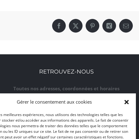
Facebook
X
Pinterest
Xing
Email
RETROUVEZ-NOUS
Toutes nos adresses, coordonnées et horaires
d'ouverture
Gérer le consentement aux cookies
CLIQUEZ ICI
les meilleures expériences, nous utilisons des technologies telles que les
 stocker et/ou accéder aux informations des appareils. Le fait de consentir
ologies nous permettra de traiter des données telles que le comportement
n ou les ID uniques sur ce site. Le fait de ne pas consentir ou de retirer son
 peut avoir un effet négatif sur certaines caractéristiques et fonctions.