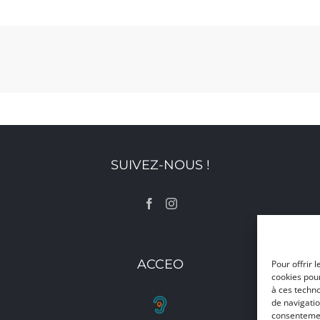
SUIVEZ-NOUS !
ACCEO
Pour offrir 
cookies pour
à ces techn
de navigatio
consentement