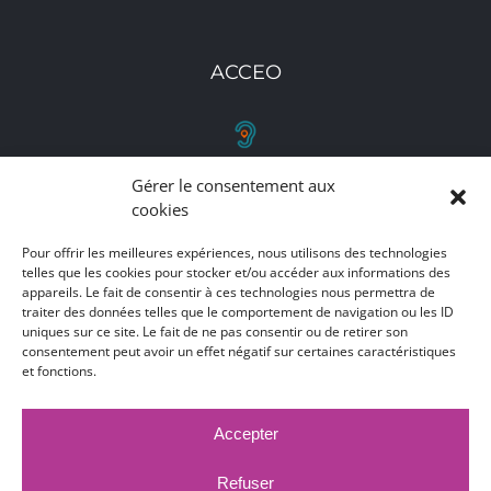
ACCEO
Gérer le consentement aux
RETROUVEZ-NOUS
cookies
Toutes nos adresses, coordonnées et horaires
Pour offrir les meilleures expériences, nous utilisons des technologies
telles que les cookies pour stocker et/ou accéder aux informations des
d'ouverture
appareils. Le fait de consentir à ces technologies nous permettra de
traiter des données telles que le comportement de navigation ou les ID
CLIQUEZ ICI
uniques sur ce site. Le fait de ne pas consentir ou de retirer son
consentement peut avoir un effet négatif sur certaines caractéristiques
et fonctions.
Accepter
MARCHÉS PUBLICS
MENTIONS LÉGALES
DÉCLARATION D'ACCESSIBILITÉ
Refuser