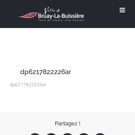
Passer
au
contenu
dp6217822226ar
dp6217822226ar
Partagez !