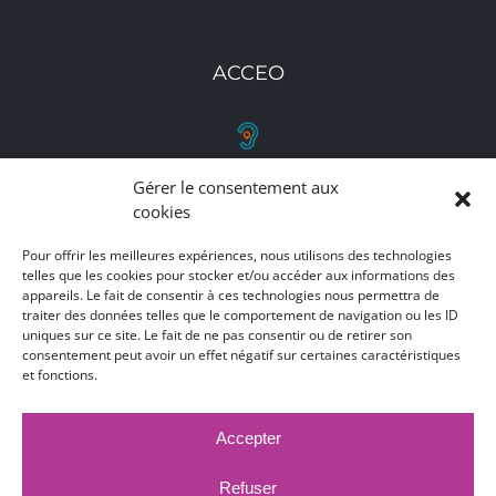
ACCEO
Gérer le consentement aux
RETROUVEZ-NOUS
cookies
Toutes nos adresses, coordonnées et horaires
Pour offrir les meilleures expériences, nous utilisons des technologies
telles que les cookies pour stocker et/ou accéder aux informations des
d'ouverture
appareils. Le fait de consentir à ces technologies nous permettra de
traiter des données telles que le comportement de navigation ou les ID
CLIQUEZ ICI
uniques sur ce site. Le fait de ne pas consentir ou de retirer son
consentement peut avoir un effet négatif sur certaines caractéristiques
et fonctions.
Accepter
MARCHÉS PUBLICS
MENTIONS LÉGALES
DÉCLARATION D'ACCESSIBILITÉ
Refuser