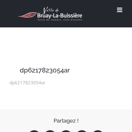
Passer
au
contenu
dp6217823054ar
dp6217823054ar
Partagez !