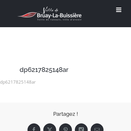
Passer
au
contenu
dp6217825148ar
dp6217825148ar
Partagez !