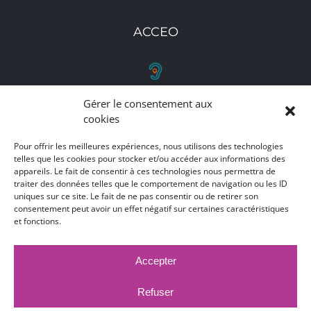
ACCEO
Gérer le consentement aux
RETROUVEZ-NOUS
cookies
Toutes nos adresses, coordonnées et horaires
Pour offrir les meilleures expériences, nous utilisons des technologies
telles que les cookies pour stocker et/ou accéder aux informations des
d'ouverture
appareils. Le fait de consentir à ces technologies nous permettra de
traiter des données telles que le comportement de navigation ou les ID
CLIQUEZ ICI
uniques sur ce site. Le fait de ne pas consentir ou de retirer son
consentement peut avoir un effet négatif sur certaines caractéristiques
et fonctions.
Accepter
MARCHÉS PUBLICS
MENTIONS LÉGALES
DÉCLARATION D'ACCESSIBILITÉ
Refuser
PUBLICATIONS LÉGALES
CONTACT
ACCEO