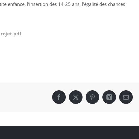
ite enfance, l’insertion des 14-25 ans, l’égalité des chances
rojet.pdf
Facebook
X
Pinterest
Xing
Email