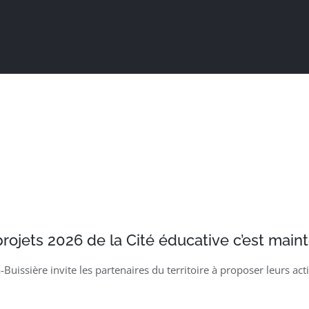
Actualités
Ma ville au quotidien
Sortir / Bouger
projets 2026 de la Cité éducative c’est maint
La-Buissière invite les partenaires du territoire à proposer leurs 