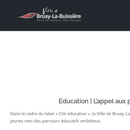
Passer
au
contenu
J’ACHÈTE À BRUAY !
Education | L’appel aux 
Dans le cadre du label « Cité éducative », la Ville de Bruay-
jeunes vers des parcours éducatifs ambitieux.