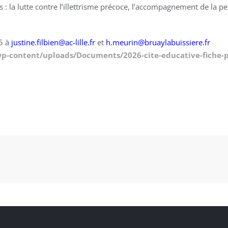
 : la lutte contre l’illettrisme précoce, l’accompagnement de la pet
25 à
justine.filbien@ac-lille.fr
et
h.meurin@bruaylabuissiere.fr
/wp-content/uploads/Documents/2026-cite-educative-fiche-p