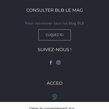
CONSULTER BLB LE MAG
Pour retrouver tous les Mag BLB
CLIQUEZ ICI
SUIVEZ-NOUS !
ACCEO
Gérer le consentement aux