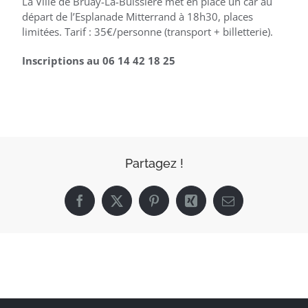
La Ville de Bruay-La-Buissière met en place un car au
départ de l’Esplanade Mitterrand à 18h30, places
limitées. Tarif : 35€/personne (transport + billetterie).
Inscriptions au 06 14 42 18 25
Partagez !
Facebook
X
Pinterest
Xing
Email