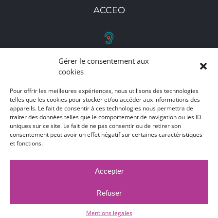
ACCEO
Gérer le consentement aux
RETROUVEZ-NOUS
cookies
Toutes nos adresses, coordonnées et horaires
Pour offrir les meilleures expériences, nous utilisons des technologies
d'ouverture
telles que les cookies pour stocker et/ou accéder aux informations des
appareils. Le fait de consentir à ces technologies nous permettra de
traiter des données telles que le comportement de navigation ou les ID
CLIQUEZ ICI
uniques sur ce site. Le fait de ne pas consentir ou de retirer son
consentement peut avoir un effet négatif sur certaines caractéristiques
et fonctions.
Accepter
MARCHÉS PUBLICS
MENTIONS LÉGALES
DÉCLARATION D'ACCESSIBILITÉ
Refuser
PUBLICATIONS LÉGALES
CONTACT
ACCEO
© 2017 -
2026 |
Ville de Bruay-La-Buissière
Mentions légales