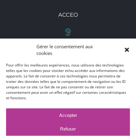
ACCEO
Gérer le consentement aux
RETROUVEZ-NOUS
cookies
Toutes nos adresses, coordonnées et horaires
Pour offrir les meilleures expériences, nous utilisons des technologies
d'ouverture
telles que les cookies pour stocker et/ou accéder aux informations des
appareils. Le fait de consentir à ces technologies nous permettra de
traiter des données telles que le comportement de navigation ou les ID
CLIQUEZ ICI
uniques sur ce site. Le fait de ne pas consentir ou de retirer son
consentement peut avoir un effet négatif sur certaines caractéristiques
et fonctions.
Accepter
MARCHÉS PUBLICS
MENTIONS LÉGALES
DÉCLARATION D'ACCESSIBILITÉ
Refuser
PUBLICATIONS LÉGALES
CONTACT