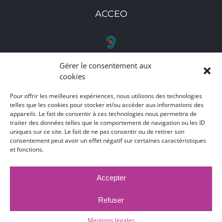
ACCEO
Gérer le consentement aux
RETROUVEZ-NOUS
cookies
Toutes nos adresses, coordonnées et horaires
Pour offrir les meilleures expériences, nous utilisons des technologies
d'ouverture
telles que les cookies pour stocker et/ou accéder aux informations des
appareils. Le fait de consentir à ces technologies nous permettra de
traiter des données telles que le comportement de navigation ou les ID
CLIQUEZ ICI
uniques sur ce site. Le fait de ne pas consentir ou de retirer son
consentement peut avoir un effet négatif sur certaines caractéristiques
et fonctions.
Accepter
MARCHÉS PUBLICS
MENTIONS LÉGALES
DÉCLARATION D'ACCESSIBILITÉ
Refuser
PUBLICATIONS LÉGALES
CONTACT
ACCEO
© 2017 -
2026 |
Ville de Bruay-La-Buissière
Mentions légales