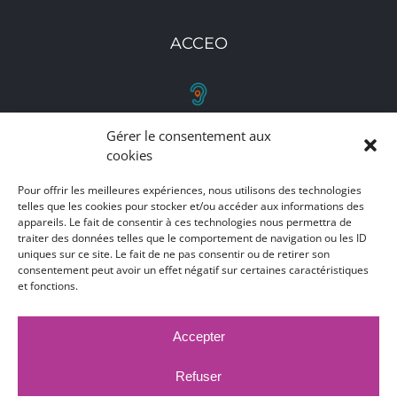
ACCEO
Gérer le consentement aux
RETROUVEZ-NOUS
cookies
Toutes nos adresses, coordonnées et horaires
Pour offrir les meilleures expériences, nous utilisons des technologies
d'ouverture
telles que les cookies pour stocker et/ou accéder aux informations des
appareils. Le fait de consentir à ces technologies nous permettra de
traiter des données telles que le comportement de navigation ou les ID
CLIQUEZ ICI
uniques sur ce site. Le fait de ne pas consentir ou de retirer son
consentement peut avoir un effet négatif sur certaines caractéristiques
et fonctions.
Accepter
MARCHÉS PUBLICS
MENTIONS LÉGALES
DÉCLARATION D'ACCESSIBILITÉ
Refuser
PUBLICATIONS LÉGALES
CONTACT