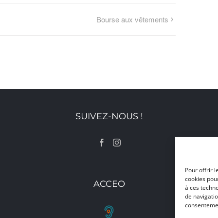
Bourse aux vêtements
SUIVEZ-NOUS !
Pour offrir 
cookies pour
ACCEO
à ces techn
de navigatio
consentement