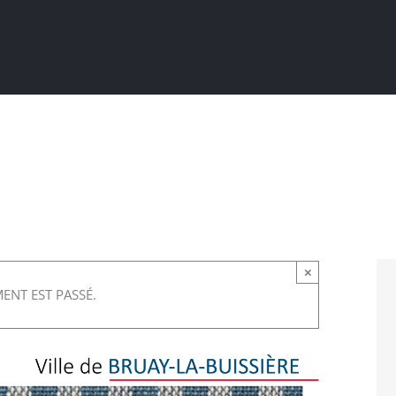
Actualités
Ma ville au quotidien
Sortir / Bouger
×
ENT EST PASSÉ.