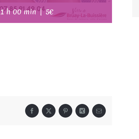
 1 h 00 min
|
5€
Facebook
X
Pinterest
Xing
Email