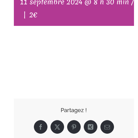
11 septembre 2024 @ 8 h 30 min
/
|
2€
AJOUTER AU
CALENDRIER
Partagez !
Facebook
X
Pinterest
Xing
Email