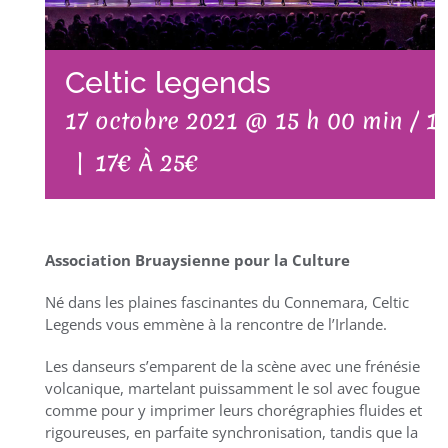
Celtic legends
17 octobre 2021 @ 15 h 00 min
/
1
|
17€ À 25€
Association Bruaysienne pour la Culture
Né dans les plaines fascinantes du Connemara, Celtic
Legends vous emmène à la rencontre de l’Irlande.
Les danseurs s’emparent de la scène avec une frénésie
volcanique, martelant puissamment le sol avec fougue
comme pour y imprimer leurs chorégraphies fluides et
rigoureuses, en parfaite synchronisation, tandis que la