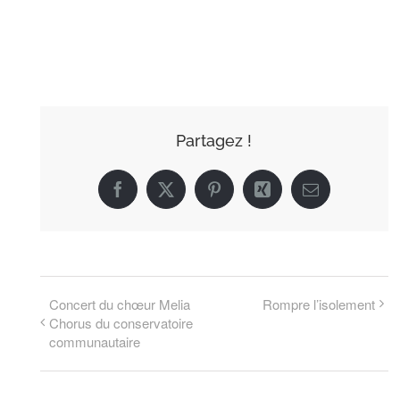
CALENDRIER
Partagez !
Facebook
X
Pinterest
Xing
Email
Concert du chœur Melia
Rompre l’isolement
Chorus du conservatoire
communautaire