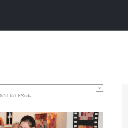
Actualités
Ma ville au quotidien
Sortir / Bouger
×
ENT EST PASSÉ.