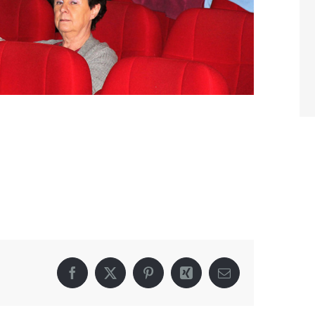
Facebook
X
Pinterest
Xing
Email