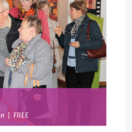
in
|
FREE