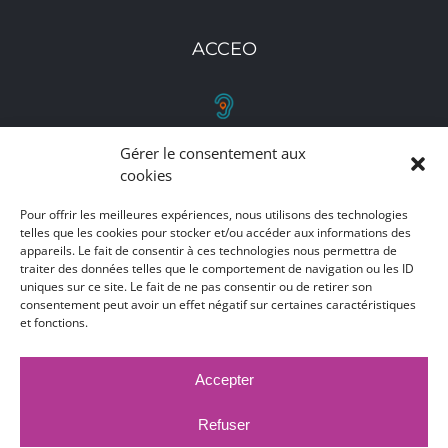
ACCEO
Gérer le consentement aux
RETROUVEZ-NOUS
cookies
Toutes nos adresses, coordonnées et horaires
Pour offrir les meilleures expériences, nous utilisons des technologies
d'ouverture
telles que les cookies pour stocker et/ou accéder aux informations des
appareils. Le fait de consentir à ces technologies nous permettra de
traiter des données telles que le comportement de navigation ou les ID
CLIQUEZ ICI
uniques sur ce site. Le fait de ne pas consentir ou de retirer son
consentement peut avoir un effet négatif sur certaines caractéristiques
et fonctions.
Accepter
MARCHÉS PUBLICS
MENTIONS LÉGALES
DÉCLARATION D'ACCESSIBILITÉ
Refuser
PUBLICATIONS LÉGALES
CONTACT