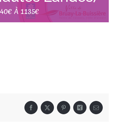
40€ À 1135€
Facebook
X
Pinterest
Xing
Email