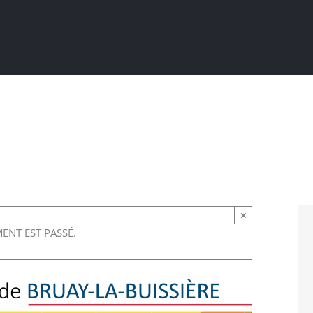
Actualités
Ma ville au quotidien
Sortir / Bouger
×
ENT EST PASSÉ.