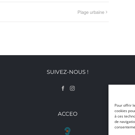
Plage urbaine
SUIVEZ-NOUS !
Pour offrir 
cookies pour
ACCEO
à ces techn
de navigatio
consentement