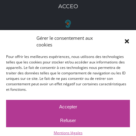
ACCEO
Gérer le consentement aux
RETROUVEZ-NOUS
cookies
Toutes nos adresses, coordonnées et horaires
Pour offrir les meilleures expériences, nous utilisons des technologies
d'ouverture
telles que les cookies pour stocker et/ou accéder aux informations des
appareils. Le fait de consentir à ces technologies nous permettra de
traiter des données telles que le comportement de navigation ou les ID
CLIQUEZ ICI
uniques sur ce site. Le fait de ne pas consentir ou de retirer son
consentement peut avoir un effet négatif sur certaines caractéristiques
et fonctions.
Accepter
MARCHÉS PUBLICS
MENTIONS LÉGALES
DÉCLARATION D'ACCESSIBILITÉ
Refuser
PUBLICATIONS LÉGALES
CONTACT
ACCEO
© 2017 -
2026 |
Ville de Bruay-La-Buissière
Mentions légales