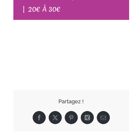
|
20€ À 30€
AJOUTER AU
CALENDRIER
Partagez !
Facebook
X
Pinterest
Xing
Email