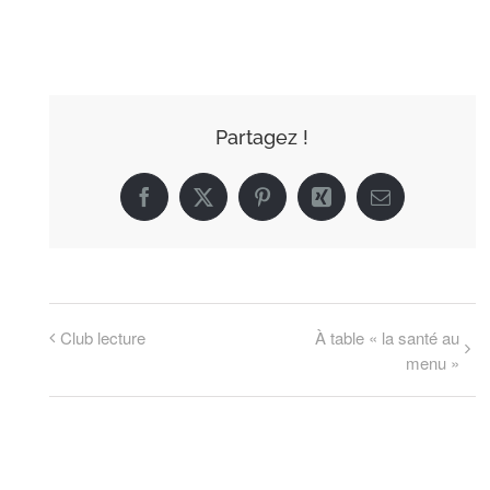
Partagez !
Facebook
X
Pinterest
Xing
Email
Club lecture
À table « la santé au
menu »