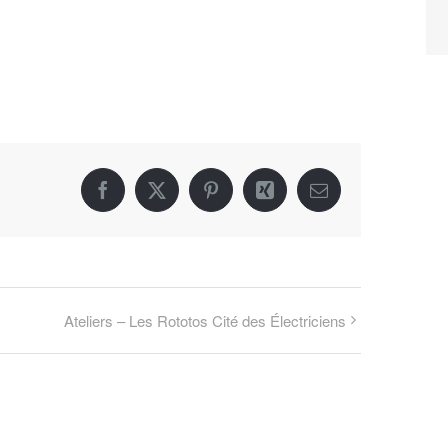
Facebook
X
Pinterest
Xing
Email
Ateliers – Les Rototos Cité des Électriciens