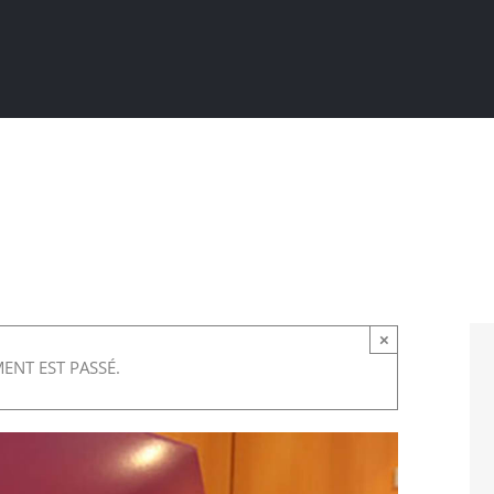
Actualités
Ma ville au quotidien
Sortir / Bouger
×
ENT EST PASSÉ.