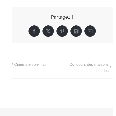
Partagez !
Facebook
X
Pinterest
Xing
Email
Cinéma en plein air
Concours des maisons
fleuries