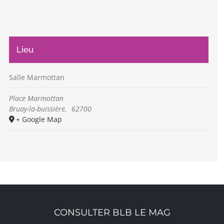
Lieu
Salle Marmottan
Place Marmottan
Bruay-la-buissière
,
62700
+ Google Map
CONSULTER BLB LE MAG