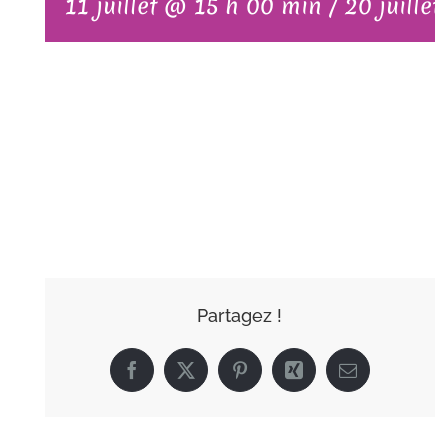
11 juillet @ 15 h 00 min
/
20 juille
AJOUTER AU
CALENDRIER
Partagez !
Facebook
X
Pinterest
Xing
Email