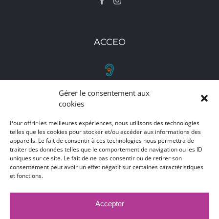
ACCEO
Gérer le consentement aux
RETROUVEZ-NOUS
cookies
Toutes nos adresses, coordonnées et horaires
Pour offrir les meilleures expériences, nous utilisons des technologies
telles que les cookies pour stocker et/ou accéder aux informations des
d'ouverture
appareils. Le fait de consentir à ces technologies nous permettra de
traiter des données telles que le comportement de navigation ou les ID
CLIQUEZ ICI
uniques sur ce site. Le fait de ne pas consentir ou de retirer son
consentement peut avoir un effet négatif sur certaines caractéristiques
et fonctions.
Accepter
MARCHÉS PUBLICS
MENTIONS LÉGALES